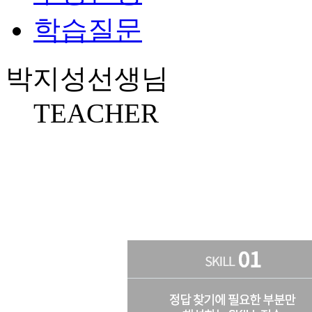
학습질문
박지성
선생님
TEACHER