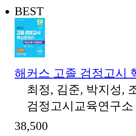
BEST
해커스 고졸 검정고시
최정, 김준, 박지성,
검정고시교육연구소 
38,500