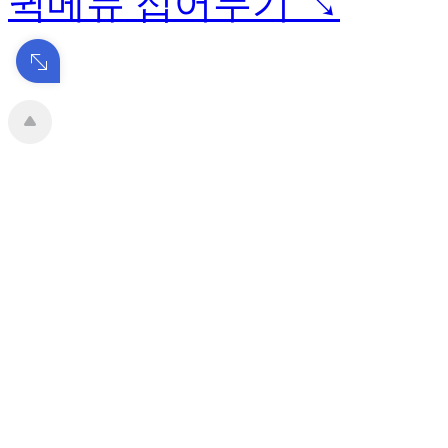
퀵메뉴 접어두기 ↘