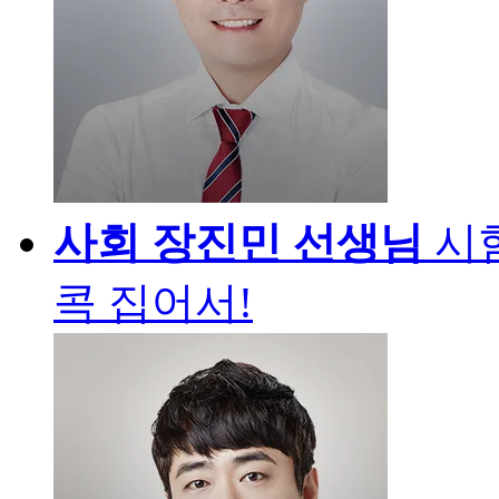
사회
장진민 선생님
시
콕 집어서!