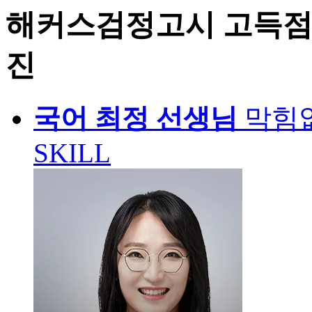
해커스검정고시 고득점
진
국어
최정 선생님
막힘
SKILL