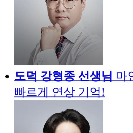
도덕
강형종 선생님
마
빠르게 연상 기억!