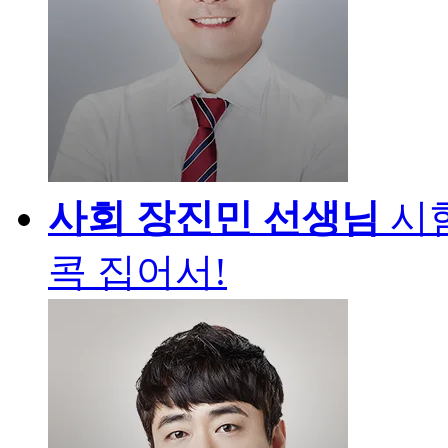
사회
장진민 선생님
시
콕 집어서!