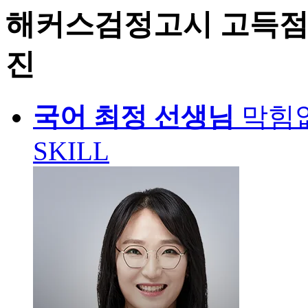
해커스검정고시 고득점
진
국어
최정 선생님
막힘
SKILL