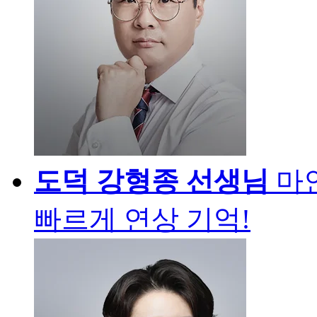
도덕
강형종 선생님
마
빠르게 연상 기억!