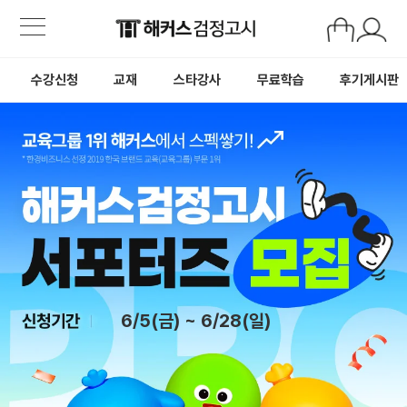
해커스
검정고시
수강신청
교재
스타강사
무료학습
후기게시판
검정고시
서포터즈
이벤트
페이지
6/5(금) ~ 6/28(일)