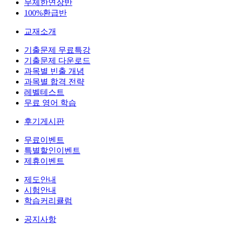
무제한연장반
100%환급반
교재소개
기출문제 무료특강
기출문제 다운로드
과목별 빈출 개념
과목별 합격 전략
레벨테스트
무료 영어 학습
후기게시판
무료이벤트
특별할인이벤트
제휴이벤트
제도안내
시험안내
학습커리큘럼
공지사항