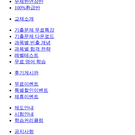
무제한연장반
100%환급반
교재소개
기출문제 무료특강
기출문제 다운로드
과목별 빈출 개념
과목별 합격 전략
레벨테스트
무료 영어 학습
후기게시판
무료이벤트
특별할인이벤트
제휴이벤트
제도안내
시험안내
학습커리큘럼
공지사항