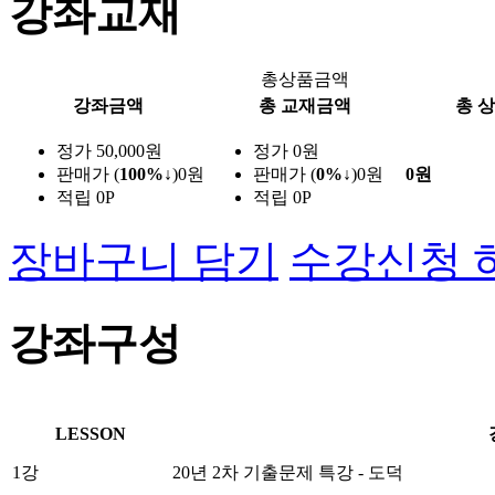
강좌교재
총상품금액
강좌금액
총 교재금액
총 
정가
50,000원
정가
0원
판매가
(
100%↓
)0원
판매가
(
0%↓
)0원
0
원
적립
0P
적립
0P
장바구니 담기
수강신청 
강좌구성
LESSON
1강
20년 2차 기출문제 특강 - 도덕