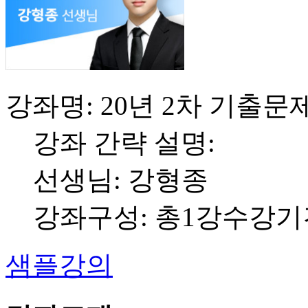
강좌명: 20년 2차 기출문제
강좌 간략 설명:
선생님: 강형종
강좌구성: 총1강
수강기간
샘플강의